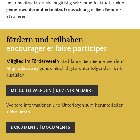
bei, das Stadtlabor als langfristig wirksame Instanz für eine
gemeinwohlorientierte Stadtentwicklung
in Biel/Bienne zu
etablieren.
fördern und teilhaben
encourager et faire participer
Mitglied
im Förderverein
Stadtlabor Biel/Bienne werden?
​Mitgliedsantrag
ganz einfach digital unter folgendem Link
ausfüllen:
MITGLIED WERDEN | ​DEVENIR MEMBRE
Weitere Informationen und Unterlagen zum herunterladen
siehe unten
.
DOKUMENTE | DOCUMENTS